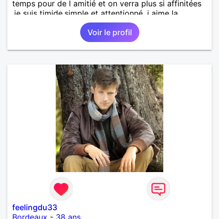
temps pour de l amitié et on verra plus si affinitées
.je suis timide,simple et attentionné .j aime la
musique , les restos la randonnée et la course a
Voir le profil
pied
feelingdu33
Bordeaux
-
38 ans