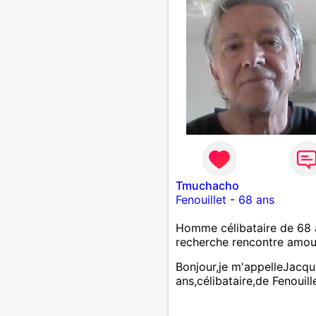
Tmuchacho
Fenouillet
-
68 ans
Homme célibataire de 68 
recherche rencontre amo
Bonjour,je m'appelleJacq
ans,célibataire,de Fenouill