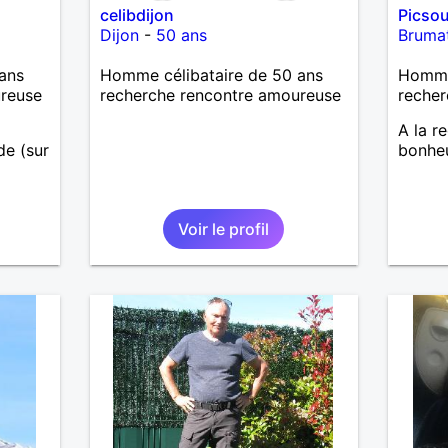
celibdijon
Picso
Dijon
-
50 ans
Bruma
ans
Homme célibataire de 50 ans
Homme 
ureuse
recherche rencontre amoureuse
recher
A la r
ide (sur
bonheu
u la
Voir le profil