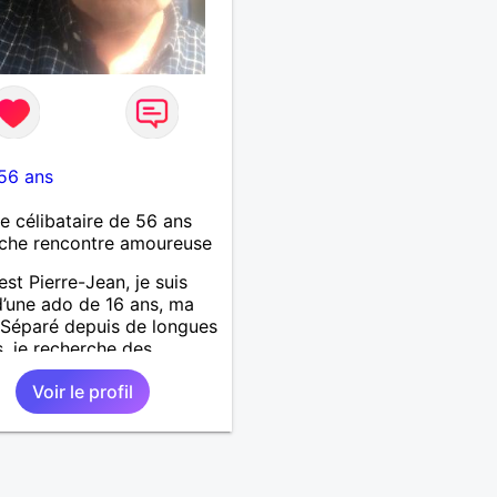
56 ans
célibataire de 56 ans
che rencontre amoureuse
est Pierre-Jean, je suis
’une ado de 16 ans, ma
. Séparé depuis de longues
, je recherche des
tés amicales afin de
Voir le profil
 une solitude parfois
le à gérer ainsi que casser
ue à l’âme. L’amitié reste
mement importante à mes
ais peut se décliner en