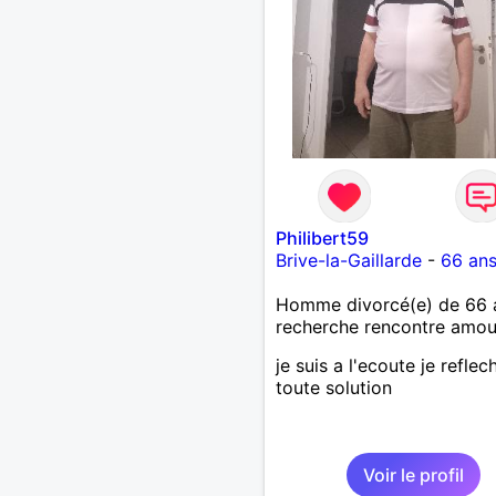
Philibert59
Brive-la-Gaillarde
-
66 an
Homme divorcé(e) de 66 
recherche rencontre amo
je suis a l'ecoute je reflech
toute solution
Voir le profil