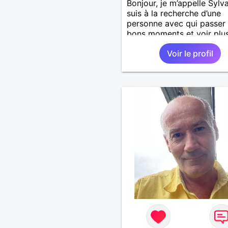
Bonjour, je m’appelle Sylva
suis à la recherche d’une
personne avec qui passer
bons moments et voir plus
nous nous correspondons
Voir le profil
J’aime la nature, les voya
aussi faire la fête de tem
temps ;-)Je suis papa d’un
garçon de 7 ans dont je
m’occupe en garde alterné
J’aime à peu près tous les
de musique. (Oui je suis p
fan de Jul). Je fais du spo
pour garder la forme et pl
agréable à regarder. (Enfin
pense en tout cas 😂)