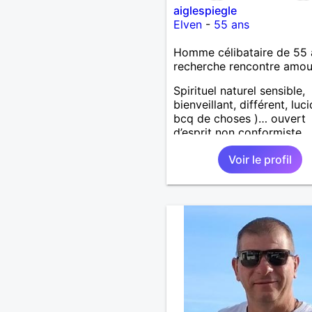
aiglespiegle
Elven
-
55 ans
Homme célibataire de 55 
recherche rencontre amo
Spirituel naturel sensible,
bienveillant, différent, luc
bcq de choses )… ouvert
d’esprit non conformiste.
Recherche en l’autre un pe
Voir le profil
même chose…