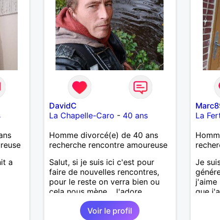
DavidC
Marc8
s
La Chapelle-Caro
-
40 ans
La Fer
ans
Homme divorcé(e) de 40 ans
Homme 
ureuse
recherche rencontre amoureuse
recher
it a
Salut, si je suis ici c'est pour
Je sui
faire de nouvelles rencontres,
génére
pour le reste on verra bien ou
j'aime
cela nous mène . J'adore
que j'a
découvrir de nouvelles choses ,
sincèr
Voir le profil
alors si vous voulez m'initier à
pas qu