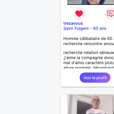
trezavous
Saint-Fulgent
-
60 ans
Homme célibataire de 60 
recherche rencontre amo
recherche relation sérieus
,j'aime la compagnie donc
mal d'amis caractère plut
allure normale ,décontract
voudrais rencontrer une
Voir le profil
personne aimant la nature
,bricolage ,quelqu'un de s
et naturel à vos claviers
mesdames