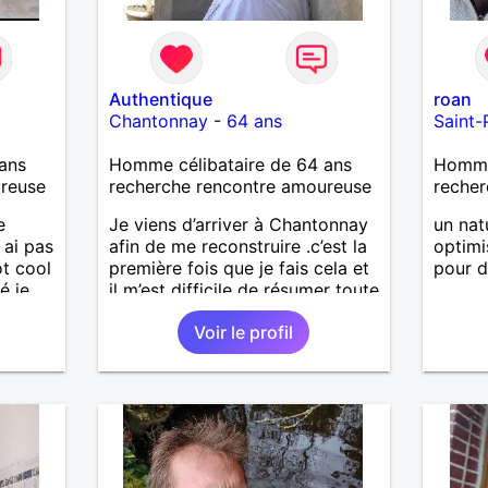
Authentique
roan
Chantonnay
-
64 ans
Saint-
ans
Homme célibataire de 64 ans
Homme 
ureuse
recherche rencontre amoureuse
recher
e
Je viens d’arriver à Chantonnay
un nat
 ai pas
afin de me reconstruire .c’est la
optimi
ot cool
première fois que je fais cela et
pour d
é je
il m’est difficile de résumer toute
une vie.je suis à la retraite et
Voir le profil
aujourd’hui c’est mon
imple
anniversaire !J’aimerais
rencontrer quelqu’un qui partage
les mêmes valeurs qui font de
quelqu’un un être humain