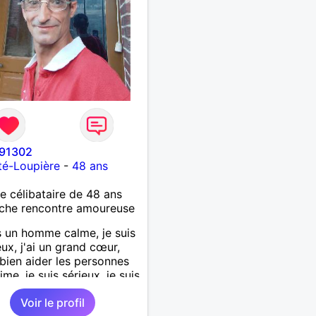
91302
té-Loupière
-
48 ans
célibataire de 48 ans
che rencontre amoureuse
s un homme calme, je suis
ux, j'ai un grand cœur,
 bien aider les personnes
ime, je suis sérieux, je suis
e, je suis honnête, j'aime
Voir le profil
'on joue avec moi et