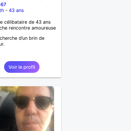
u67
th
-
43 ans
célibataire de 43 ans
che rencontre amoureuse
echerche d’un brin de
r.
Voir le profil