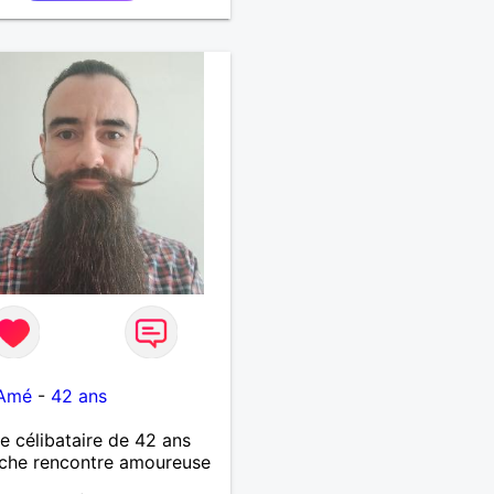
 pas les mensonges. Je
e une relation amoureuse
ieuse.
-Amé
-
42 ans
célibataire de 42 ans
che rencontre amoureuse