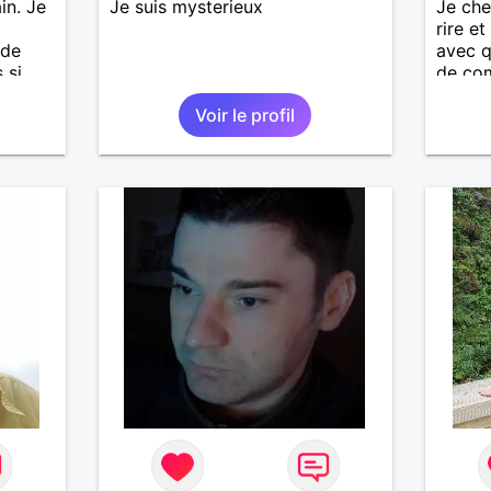
in. Je
Je suis mysterieux
Je che
rire et
 de
avec 
 si
de com
.
affinit
Voir le profil
ges et
ps en
 petit
e.
 styles
as trop
rt
utôt
 je le