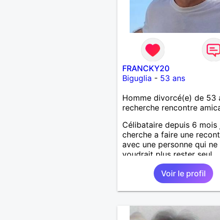
FRANCKY20
Biguglia
-
53 ans
Homme divorcé(e) de 53 
recherche rencontre amic
Célibataire depuis 6 mois 
cherche a faire une recont
avec une personne qui ne
voudrait plus rester seul ,
comme moi .
Voir le profil