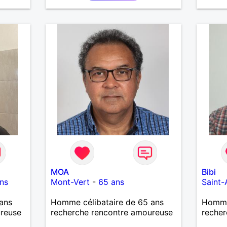
l'une de vos activités je suis
j'aime
partant.
cherch
et sér
MOA
Bibi
ns
Mont-Vert
-
65 ans
Saint
ans
Homme célibataire de 65 ans
Homme 
ureuse
recherche rencontre amoureuse
recher