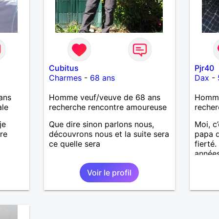
Cubitus
Pjr40
Charmes
-
68 ans
Dax
-
ans
Homme veuf/veuve de 68 ans
Homme 
ale
recherche rencontre amoureuse
recher
je
Que dire sinon parlons nous,
Moi, c’
re
découvrons nous et la suite sera
papa d
ce quelle sera
fierté
années
affini
Voir le profil
rompre
diffici
le vag
extrê
yeux m