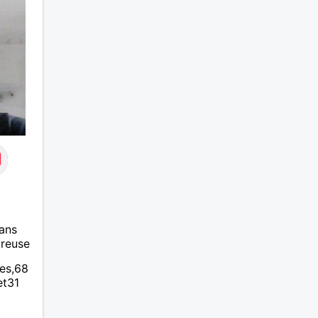
des se
« Le t
disait
philos
J’aime
être t
de qua
défauts
bienve
attent
respec
et com
« glis
Mais n
Mesda
j’aime 
ans
aura p
ureuse
je l’ef
eterna
ues,68
tout p
et31
qu’imp
des ef
dramat