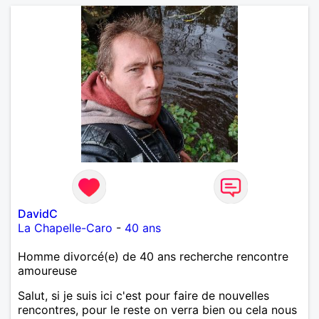
être clair dès le départ : je ne donnerai jamais
d'argent, sous quelque prétexte que ce soit. Si votre
objectif est de demander une aide financière ou de
profiter de la générosité des autres, nous perdrons
tous les deux notre temps. Si, en revanche, vous
recherchez une relation honnête, basée sur la
confiance, le respect et la bienveillance, ce sera
avec plaisir que nous pourrons faire connaissance.
DavidC
La Chapelle-Caro
-
40 ans
Homme divorcé(e) de 40 ans recherche rencontre
amoureuse
Salut, si je suis ici c'est pour faire de nouvelles
rencontres, pour le reste on verra bien ou cela nous