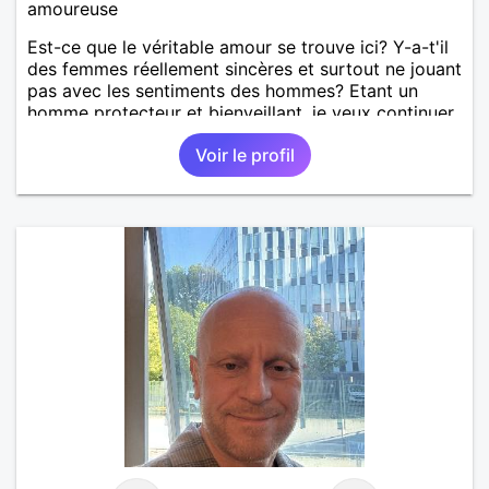
amoureuse
Est-ce que le véritable amour se trouve ici? Y-a-t'il
des femmes réellement sincères et surtout ne jouant
pas avec les sentiments des hommes? Etant un
homme protecteur et bienveillant, je veux continuer
d'y croire et pouvoir enfin former la petite famille
Voir le profil
que je désir temps. Faux profil, profiteuse et autres
joyeuseté passer votre chemin, vous ne
m'intéressez pas du tout!