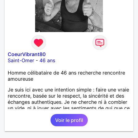
CoeurVibrant80
Saint-Omer
-
46 ans
Homme célibataire de 46 ans recherche rencontre
amoureuse
Je suis ici avec une intention simple : faire une vraie
rencontre, basée sur le respect, la sincérité et des
échanges authentiques. Je ne cherche ni à combler
un vide, ni à jouer avec les sentiments de qui que ce
soit. J'aimerais simplement apprendre à connaître
Voir le profil
une personne avec qui partager des conversations,
des moments de vie et, si le destin le permet,
construire une belle relation. En revanche, je préfère