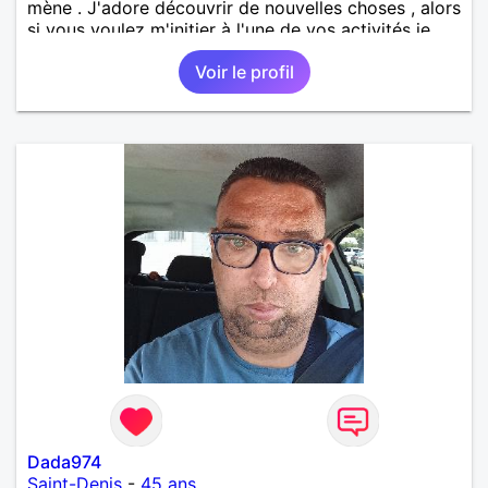
mène . J'adore découvrir de nouvelles choses , alors
si vous voulez m'initier à l'une de vos activités je
suis partant.
Voir le profil
Dada974
Saint-Denis
-
45 ans