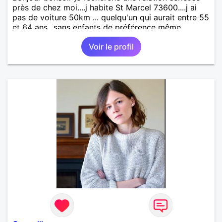
près de chez moi....j habite St Marcel 73600....j ai
pas de voiture 50km ... quelqu'un qui aurait entre 55
et 64 ans...sans enfants de préférence même
adultes et qui n aurait garder aucun contact avec
Voir le profil
une où plusieurs ex...si vous correspondez à ma
recherche ecrivez moi je vous répondrai...