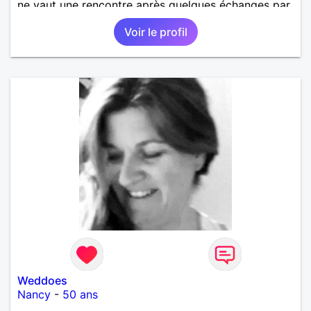
ne vaut une rencontre après quelques échanges par
messages pour savoir si il y a un feeling entre les
Voir le profil
deux et le désir de se revoir. Au plaisir de se
découvrir...
Weddoes
Nancy
-
50 ans