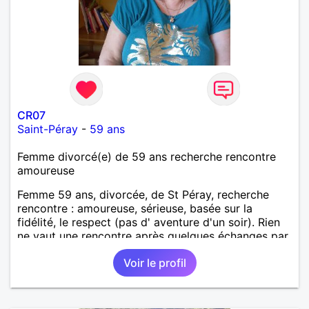
CR07
Saint-Péray
-
59 ans
Femme divorcé(e) de 59 ans recherche rencontre
amoureuse
Femme 59 ans, divorcée, de St Péray, recherche
rencontre : amoureuse, sérieuse, basée sur la
fidélité, le respect (pas d' aventure d'un soir). Rien
ne vaut une rencontre après quelques échanges par
messages pour savoir si il y a un feeling entre les
Voir le profil
deux et le désir de se revoir. Au plaisir de se
découvrir...