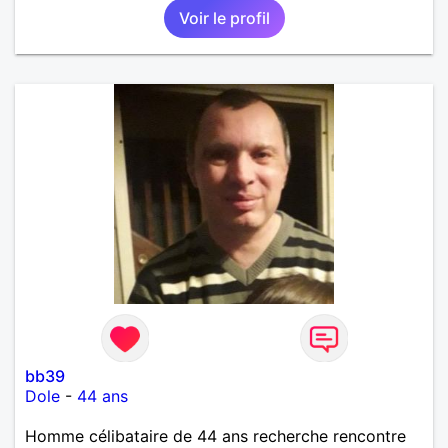
Voir le profil
bb39
Dole
-
44 ans
Homme célibataire de 44 ans recherche rencontre