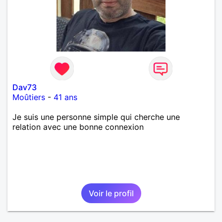
Dav73
Moûtiers
-
41 ans
Je suis une personne simple qui cherche une
relation avec une bonne connexion
Voir le profil