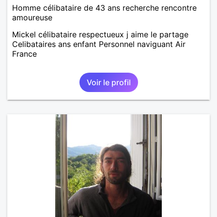
Homme célibataire de 43 ans recherche rencontre
amoureuse
Mickel célibataire respectueux j aime le partage
Celibataires ans enfant Personnel naviguant Air
France
Voir le profil