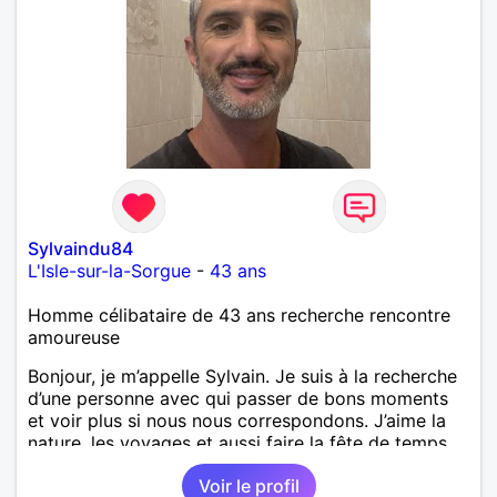
Sylvaindu84
L'Isle-sur-la-Sorgue
-
43 ans
Homme célibataire de 43 ans recherche rencontre
amoureuse
Bonjour, je m’appelle Sylvain. Je suis à la recherche
d’une personne avec qui passer de bons moments
et voir plus si nous nous correspondons. J’aime la
nature, les voyages et aussi faire la fête de temps
en temps ;-)Je suis papa d’un petit garçon de 7 ans
Voir le profil
dont je m’occupe en garde alternée. J’aime à peu