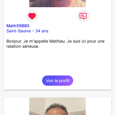
Math59880
Saint-Saulve
-
34 ans
Bonjour. Je m'appelle Mathieu. Je suis ici pour une
relation sérieuse.
Voir le profil