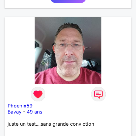
Phoenix59
Bavay
-
49 ans
juste un test....sans grande conviction