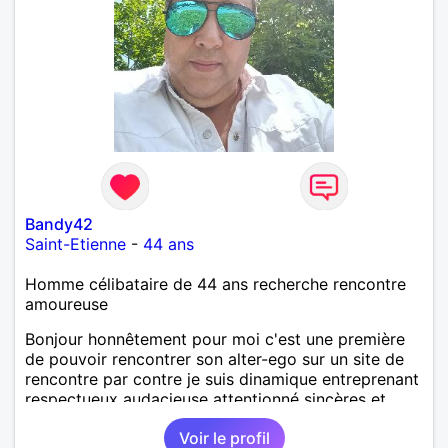
Bandy42
Saint-Etienne
-
44 ans
Homme célibataire de 44 ans recherche rencontre
amoureuse
Bonjour honnêtement pour moi c'est une première
de pouvoir rencontrer son alter-ego sur un site de
rencontre par contre je suis dinamique entreprenant
respectueux audacieuse attentionné sincères et
expressif et j' aime surtout les câlins et à les
Voir le profil
partager avec humour et amour bisous à+ à bientôt