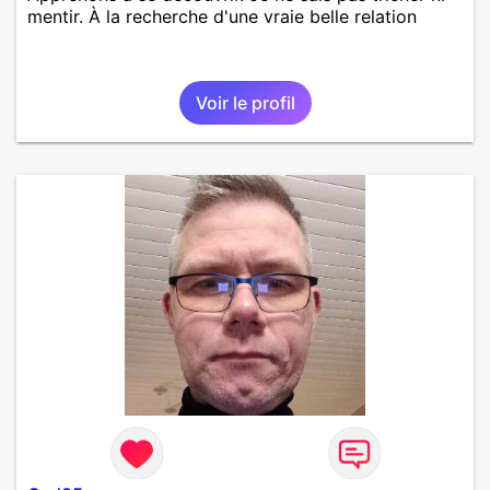
mentir. À la recherche d'une vraie belle relation
Voir le profil