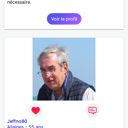
nécessaire.
Voir le profil
Jeffno80
Allaines
-
55 ans