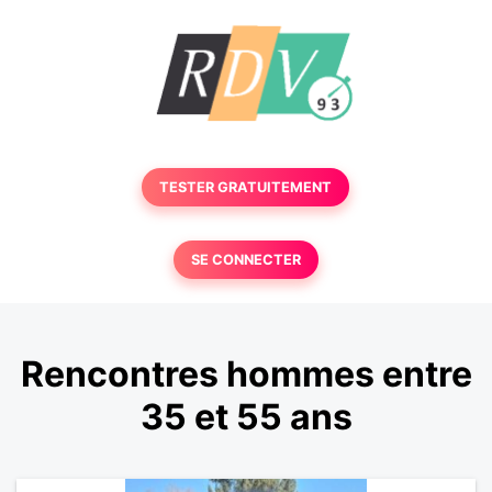
TESTER GRATUITEMENT
SE CONNECTER
Rencontres hommes entre
35 et 55 ans