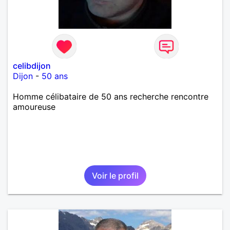
celibdijon
Dijon
-
50 ans
Homme célibataire de 50 ans recherche rencontre
amoureuse
Voir le profil