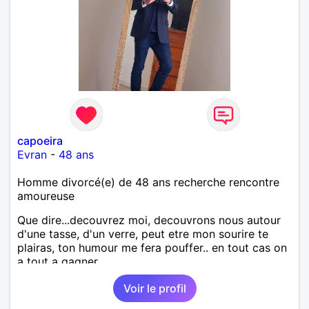
capoeira
Evran
-
48 ans
Homme divorcé(e) de 48 ans recherche rencontre
amoureuse
Que dire...decouvrez moi, decouvrons nous autour
d'une tasse, d'un verre, peut etre mon sourire te
plairas, ton humour me fera pouffer.. en tout cas on
a tout a gagner.
Voir le profil