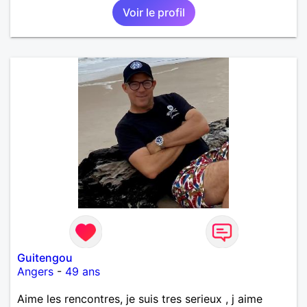
Voir le profil
Guitengou
Angers
-
49 ans
Aime les rencontres, je suis tres serieux , j aime