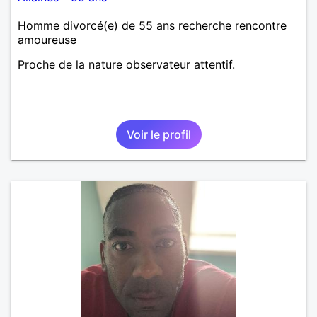
Homme divorcé(e) de 55 ans recherche rencontre
amoureuse
Proche de la nature observateur attentif.
Voir le profil