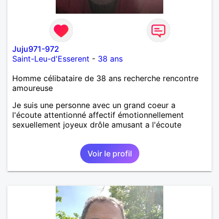
Juju971-972
Saint-Leu-d'Esserent
-
38 ans
Homme célibataire de 38 ans recherche rencontre
amoureuse
Je suis une personne avec un grand coeur a
l'écoute attentionné affectif émotionnellement
sexuellement joyeux drôle amusant a l'écoute
Voir le profil