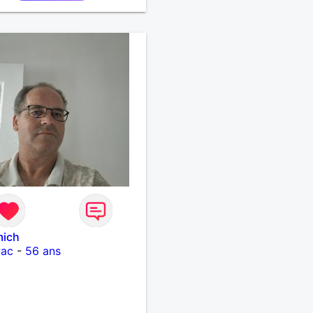
mich
iac
-
56 ans