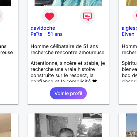
davidoche
aigles
Païta
-
51 ans
Elven
ans
Homme célibataire de 51 ans
Homme 
ureuse
recherche rencontre amoureuse
recher
Attentionné, sincère et stable, je
Spiritu
recherche une vraie histoire
bienvei
construite sur le respect, la
bcq de
confiance et la complicité ❤️
d’espr
J’aime les choses simples de la
Recher
Voir le profil
vie : la nature, la mer, les
même 
moments authentiques et les
personnes au grand cœur 🌊🌿
Très câlin et affectueux, j’adore
les petits moments de tendresse
et les calinous réguliers 😊❤️ La
solitude finit parfois par peser,
alors si tu es en Nouvelle-