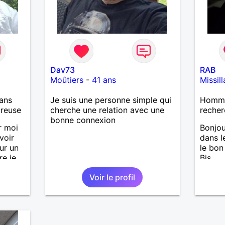
Dav73
RAB
Moûtiers
-
41 ans
Missill
ans
Je suis une personne simple qui
Homme
ureuse
cherche une relation avec une
recher
bonne connexion
r moi
Bonjou
voir
dans l
ur un
le bon 
re je
Bis.
nt
Voir le profil
pressif
s et à
et
t