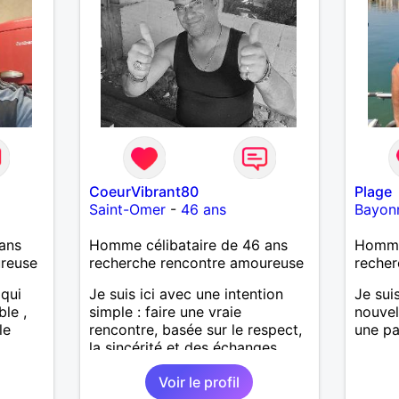
Calédonie et que tu crois encore
à un amour vrai, prenons le
temps de discuter… et laissons
l’avenir nous guider 🌹
CoeurVibrant80
Plage
Saint-Omer
-
46 ans
Bayon
ans
Homme célibataire de 46 ans
Homme
ureuse
recherche rencontre amoureuse
recher
 qui
Je suis ici avec une intention
Je sui
ble ,
simple : faire une vraie
nouvel
le
rencontre, basée sur le respect,
une pa
la sincérité et des échanges
authentiques. Je ne cherche ni à
Voir le profil
combler un vide, ni à jouer avec