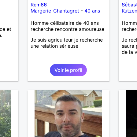
Rem86
Sébast
Margerie-Chantagret
-
40 ans
Kutze
Homme célibataire de 40 ans
Homme 
ce et
recherche rencontre amoureuse
recher
.
Je suis agriculteur je recherche
Je rec
une relation sérieuse
saura
de la v
Voir le profil