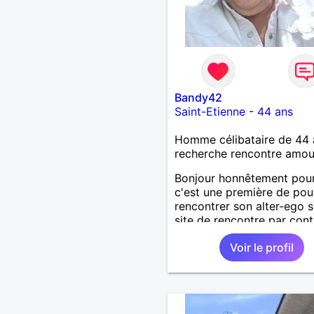
Bandy42
Saint-Etienne
-
44 ans
Homme célibataire de 44 
recherche rencontre amo
Bonjour honnêtement pou
c'est une première de pou
rencontrer son alter-ego s
site de rencontre par cont
suis dinamique entreprena
Voir le profil
respectueux audacieuse
attentionné sincères et ex
et j' aime surtout les câlin
les partager avec humour 
amour bisous à+ à bientô