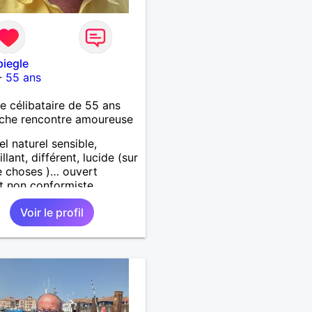
piegle
-
55 ans
célibataire de 55 ans
che rencontre amoureuse
el naturel sensible,
llant, différent, lucide (sur
 choses )… ouvert
it non conformiste.
che en l’autre un peu la
Voir le profil
chose…