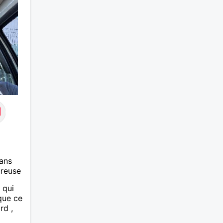
ans
ureuse
 qui
ue ce
rd ,