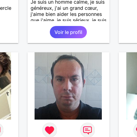
Je suis un homme calme, je suis
ercle
généreux, j'ai un grand cœur,
j'aime bien aider les personnes
que j'aime, je suis sérieux, je suis
sincère, je suis honnête, j'aime
Voir le profil
pas qu'on joue avec moi et
j'aime pas les mensonges. Je
cherche une relation amoureuse
et sérieuse.