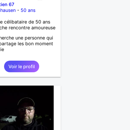
ien 67
nhausen
-
50 ans
célibataire de 50 ans
che rencontre amoureuse
herche une personne qui
 partage les bon moment
ie
Voir le profil