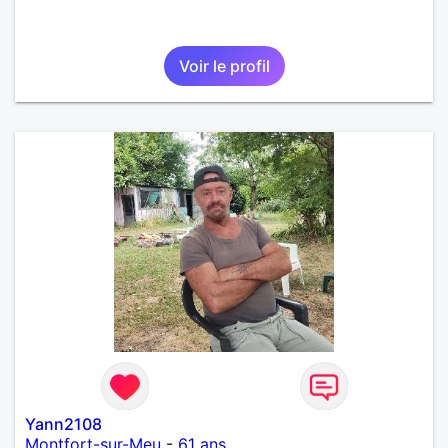
Voir le profil
Yann2108
Montfort-sur-Meu
-
61 ans