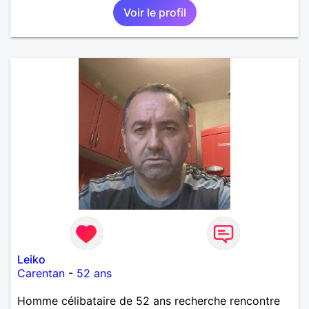
Voir le profil
importante à mes yeux mais peut se décliner en des
sentiments plus puissants. « Le temps fera son
œuvre » disait Arthur Schopenhauer, philosophe
allemand que j’adore. J’aime discuter sans pour
autant être trop locace. Je suis bourré de qualités
avec très peu de défauts. Je suis altruiste,
bienveillant, empathique, attentionné, honnête,
respectueux, doux de caractère et compréhensif : je
laisse « glisser » beaucoup de choses. Mais ne vous
m’éprenez pas Mesdames, si une personne que
j’aime me trahit une fois, il n’y aura pas de seconde
chance et je l’effacerai à « vitam eternam ».
Néanmoins, je suis un tout petit peu maniaque ainsi
qu’impatient. J’essaye de faire des efforts. Rien de
bien dramatique ! Du moins je le pense……Je suis un
homme facile à vivre. À vous si vous le souhaitez,
d’apprendre à me connaître davantage. J’en serai
ravi….A très bientôt je l’espère.
Leiko
Carentan
-
52 ans
Homme célibataire de 52 ans recherche rencontre