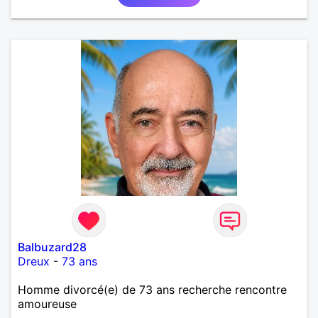
Balbuzard28
Dreux
-
73 ans
Homme divorcé(e) de 73 ans recherche rencontre
amoureuse