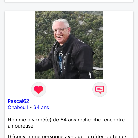
Pascal62
Chabeuil
-
64 ans
Homme divorcé(e) de 64 ans recherche rencontre
amoureuse
Découvrir une personne avec qui profiter du temps