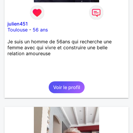
julien451
Toulouse
-
56 ans
Je suis un homme de 56ans qui recherche une
femme avec qui vivre et construire une belle
relation amoureuse
Voir le profil