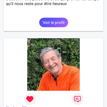
qu'il nous reste pour être heureux
Voir le profil