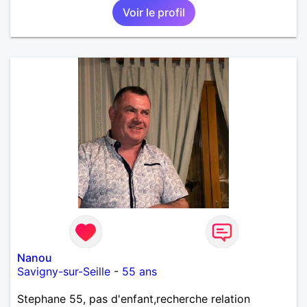
Voir le profil
fin de l 'année et libre de toute contrainte. Digne de
confiance à la femme qui voudras m 'en accorder
en toute sincérité. Pour le reste venez me découvrir
par un échange.
Nanou
Savigny-sur-Seille
-
55 ans
Stephane 55, pas d'enfant,recherche relation