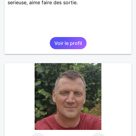
serieuse, aime faire des sortie.
Voir le profil