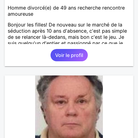
Homme divorcé(e) de 49 ans recherche rencontre
amoureuse
Bonjour les filles! De nouveau sur le marché de la
séduction après 10 ans d'absence, c'est pas simple
de se relancer là-dedans, mais bon c'est le jeu. Je
suis quelqu'un d'entier et passionné par ce que je
fais. Je suis propriétaire d'une belle ferme
Voir le profil
pédagogique avec plein d'animaux. Vous l'avez
compris, ma passion, c'est la nature en général, les
animaux, les arbres, le jardinage, la créativité, le
bricolage, etc ... Mon petit coin de paradis serait
idéal pour une maman avec de jeunes enfants ou
quelqu'un de proche de la nature. Je garde quand
même beaucoup de temps pour des sorties, je fais
un beau voyage tous les ans à l'étranger. J'aime
découvrir les paysages et cultures étrangères,
d'ailleurs les langues étrangères sont aussi ma
passion. J'ai 2 grands enfants déjà indépendants.
Pour le reste, je vous laisse découvrir. Au plaisir de
vous lire.