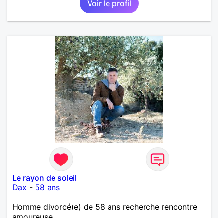
Voir le profil
importante à mes yeux mais peut se décliner en des
sentiments plus puissants. « Le temps fera son
œuvre » disait Arthur Schopenhauer, philosophe
allemand que j’adore. J’aime discuter sans pour
autant être trop locace. Je suis bourré de qualités
avec très peu de défauts. Je suis altruiste,
bienveillant, empathique, attentionné, honnête,
respectueux, doux de caractère et compréhensif : je
laisse « glisser » beaucoup de choses. Mais ne vous
m’éprenez pas Mesdames, si une personne que
j’aime me trahit une fois, il n’y aura pas de seconde
chance et je l’effacerai à « vitam eternam ».
Néanmoins, je suis un tout petit peu maniaque ainsi
qu’impatient. J’essaye de faire des efforts. Rien de
bien dramatique ! Du moins je le pense……Je suis un
homme facile à vivre. À vous si vous le souhaitez,
d’apprendre à me connaître davantage. J’en serai
ravi….A très bientôt je l’espère.
Le rayon de soleil
Dax
-
58 ans
Homme divorcé(e) de 58 ans recherche rencontre
amoureuse