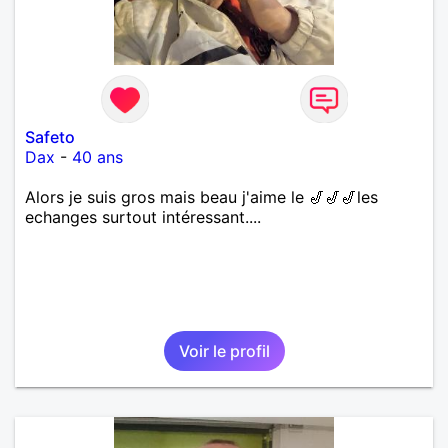
Safeto
Dax
-
40 ans
Alors je suis gros mais beau j'aime le 🎷🎷🎷les
echanges surtout intéressant....
Voir le profil