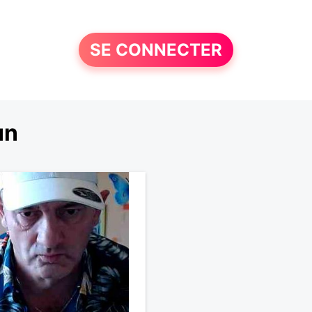
SE CONNECTER
un