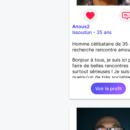
Anous2
Issoudun
-
35 ans
Homme célibataire de 35 
recherche rencontre amo
Bonjour à tous, je suis ici
faire de belles rencontres 
surtout sérieuses ! Je suis
quelqu'un de très sociable,
de très bons amis mais il
Voir le profil
manque une femme dans
vie.