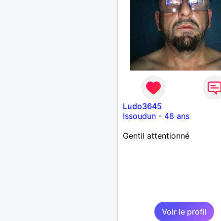
Ludo3645
Issoudun
-
48 ans
Gentil attentionné
Voir le profil