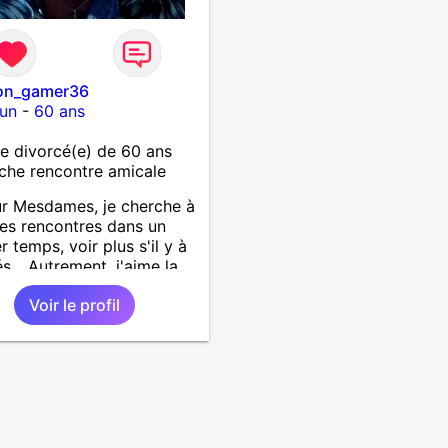
on_gamer36
dun
-
60 ans
 divorcé(e) de 60 ans
che rencontre amicale
r Mesdames, je cherche à
des rencontres dans un
r temps, voir plus s'il y à
és... Autrement, j'aime la
re dessous tout, elle est
Voir le profil
elle qu'elle est parfois
. J'ai envie de partager,
r, de vivre pleinement le
de mes jours. Qui partage
ées me contacte, sinon
 votre chemin. A bientôt