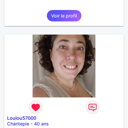
Voir le profil
Loulou57000
Chantepie
-
40 ans