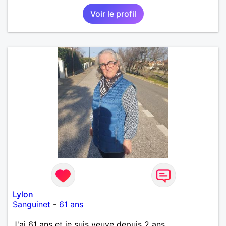
moi message. A bientôt.
Voir le profil
Lylon
Sanguinet
-
61 ans
J'ai 61 ans et je suis veuve depuis 2 ans