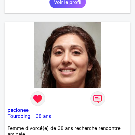
Voir le profil
deux et le désir de se revoir. Au plaisir de se
découvrir...
pacionee
Tourcoing
-
38 ans
Femme divorcé(e) de 38 ans recherche rencontre
amicale