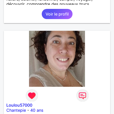
découvrir, comprendre des nouveaux trucs
techniques et sur la vie des êtres vivants. J aime
Voir le profil
danser, faire la fête. Je ne bois pratiquement pas d
alcool, je fume rarement, je ris souvent. Je cherche
un vrai amoureux pour continuer à profiter de la vie
mais à deux. Je peux tout faire toute seule, mais j
en ai marre je veux partagé et rigoler
Loulou57000
Chantepie
-
40 ans