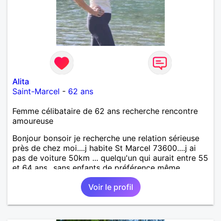
Alita
Saint-Marcel
-
62 ans
Femme célibataire de 62 ans recherche rencontre
amoureuse
Bonjour bonsoir je recherche une relation sérieuse
près de chez moi....j habite St Marcel 73600....j ai
pas de voiture 50km ... quelqu'un qui aurait entre 55
et 64 ans...sans enfants de préférence même
adultes et qui n aurait garder aucun contact avec
Voir le profil
une où plusieurs ex...si vous correspondez à ma
recherche ecrivez moi je vous répondrai...