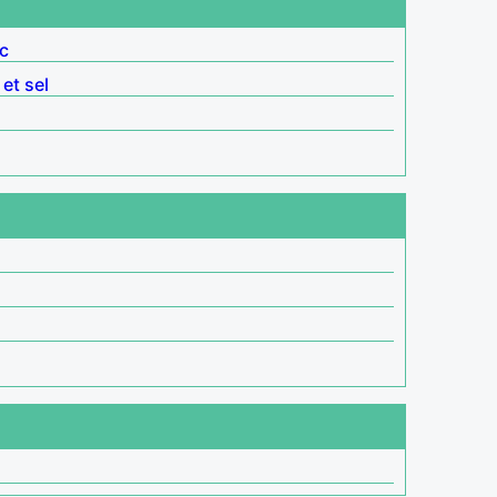
c
 et sel