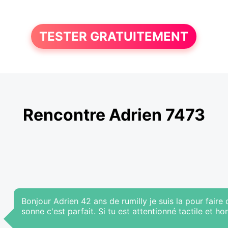
TESTER GRATUITEMENT
Rencontre Adrien 7473
Bonjour Adrien 42 ans de rumilly je suis la pour faire
sonne c'est parfait. Si tu est attentionné tactile et ho