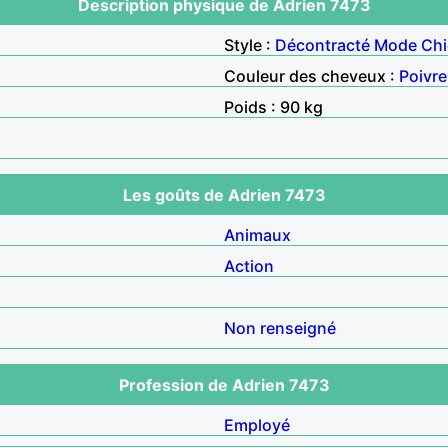
Description physique de Adrien 7473
Style :
Décontracté
Mode
Chi
Couleur des cheveux :
Poivre
Poids : 90 kg
Les goûts de Adrien 7473
Animaux
Action
Non renseigné
Profession de Adrien 7473
Employé