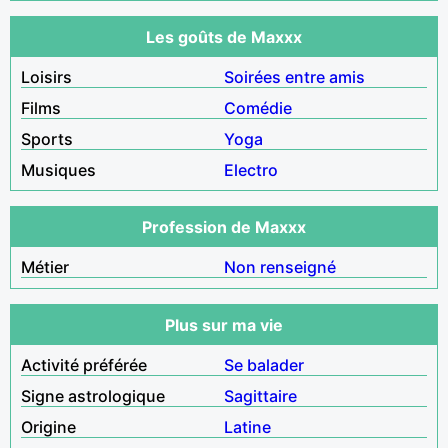
Les goûts de Maxxx
Loisirs
Soirées entre amis
Films
Comédie
Sports
Yoga
Musiques
Electro
Profession de Maxxx
Métier
Non renseigné
Plus sur ma vie
Activité préférée
Se balader
Signe astrologique
Sagittaire
Origine
Latine