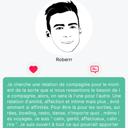
Roberrr
Je cherche une relation de compagnie pour le mom
ent de la sorte que si nous ressentons le besoin de l
a compagnie, alors, on sera là l'une pour l'autre. Une
relation d'amitié, affection et intime mais plus , évid
emment si affinités. Pour être là pour les sorties, soi
rées, bowling, resto, danse, n'importe quoi , même l
es voyages. Je suis " calm, gentil, affectueux, calin ,
rire ". Je suis ouvert à tout ce qui pourrait apporter