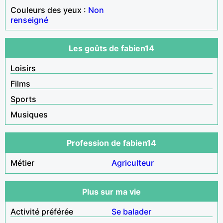
Couleurs des yeux :
Non
renseigné
Les goûts de fabien14
Loisirs
Films
Sports
Musiques
Profession de fabien14
Métier
Agriculteur
Plus sur ma vie
Activité préférée
Se balader