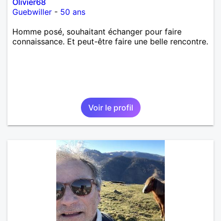
Olivier68
Guebwiller
-
50 ans
Homme posé, souhaitant échanger pour faire
connaissance. Et peut-être faire une belle rencontre.
Voir le profil