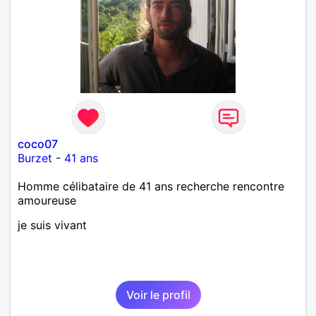
coco07
Burzet
-
41 ans
Homme célibataire de 41 ans recherche rencontre
amoureuse
je suis vivant
Voir le profil