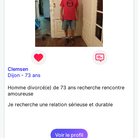
Clemsen
Dijon
-
73 ans
Homme divorcé(e) de 73 ans recherche rencontre
amoureuse
Je recherche une relation sérieuse et durable
Voir le profil