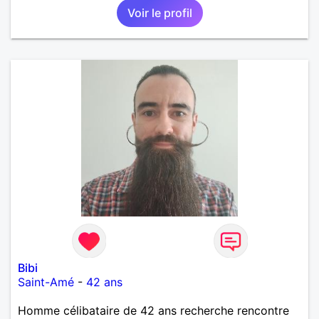
Voir le profil
Bibi
Saint-Amé
-
42 ans
Homme célibataire de 42 ans recherche rencontre