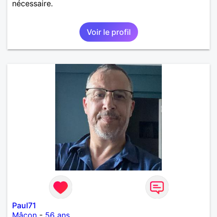
nécessaire.
Voir le profil
Paul71
Mâcon
-
56 ans