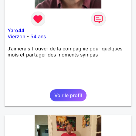
Yaro44
Vierzon
-
54 ans
J’aimerais trouver de la compagnie pour quelques
mois et partager des moments sympas
Voir le profil