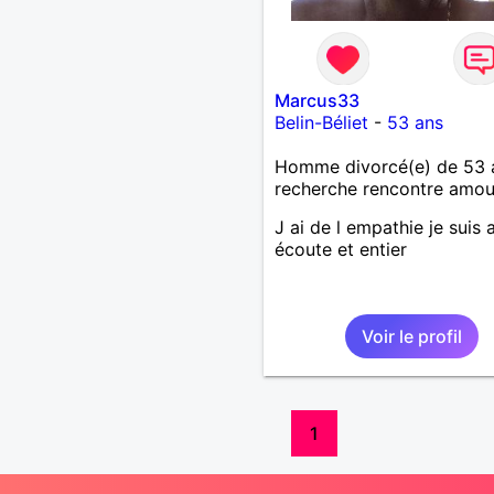
Marcus33
Belin-Béliet
-
53 ans
Homme divorcé(e) de 53 
recherche rencontre amo
J ai de l empathie je suis a
écoute et entier
Voir le profil
1