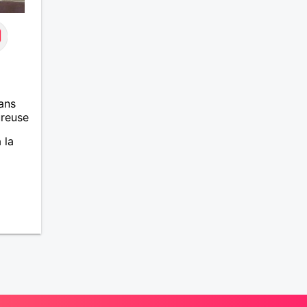
ans
ureuse
 la