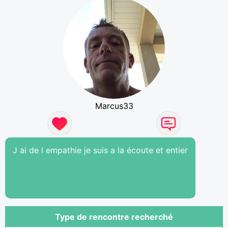
Marcus33
J ai de l empathie je suis a la écoute et entier
Type de rencontre recherché