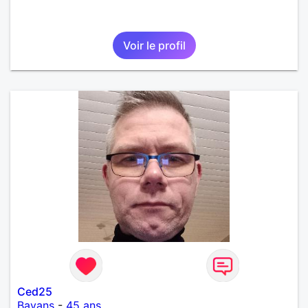
Voir le profil
Ced25
Bavans
-
45 ans