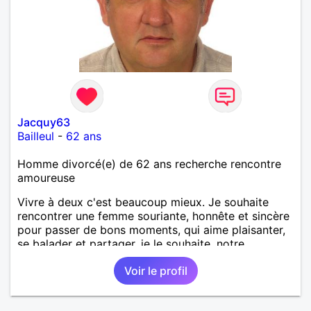
Jacquy63
Bailleul
-
62 ans
Homme divorcé(e) de 62 ans recherche rencontre
amoureuse
Vivre à deux c'est beaucoup mieux. Je souhaite
rencontrer une femme souriante, honnête et sincère
pour passer de bons moments, qui aime plaisanter,
se balader et partager, je le souhaite, notre
complicité. J'aime beaucoup les chantiers de
Voir le profil
randonnée pour se défouler, se relaxer, se détendre
et finalement prendre du bon temps. C'est difficile
de tout dire en quelques lignes. En revanche, vous