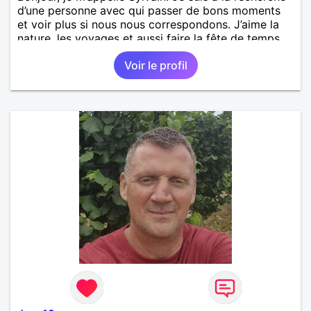
d’une personne avec qui passer de bons moments
et voir plus si nous nous correspondons. J’aime la
nature, les voyages et aussi faire la fête de temps
en temps ;-)Je suis papa d’un petit garçon de 7 ans
Voir le profil
dont je m’occupe en garde alternée. J’aime à peu
près tous les styles de musique. (Oui je suis pas
trop fan de Jul). Je fais du sport pour garder la
forme et plutôt agréable à regarder. (Enfin je le
pense en tout cas 😂)