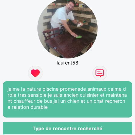
laurent58
jaime la nature piscine promenade animaux calme d
role tres sensible je suis ancien cuisinier et maintena
nt chauffeur de bus jai un chien et un chat recherch
e relation durable
Type de rencontre recherché