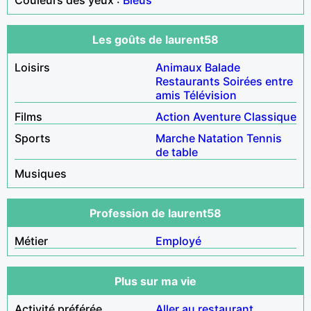
Les goûts de laurent58
Loisirs
Animaux
Balade
Restaurants
Soirées entre
amis
Télévision
Films
Action
Aventure
Classique
Sports
Marche
Natation
Tennis
de table
Musiques
Profession de laurent58
Métier
Employé
Plus sur ma vie
Activité préférée
Aller au restaurant