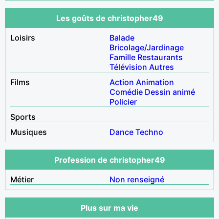
Les goûts de christopher49
Loisirs
Balade
Bricolage/Jardinage
Famille
Restaurants
Télévision
Autres
Films
Action
Animation
Comédie
Dessin animé
Policier
Sports
Musiques
Dance
Techno
Profession de christopher49
Métier
Non renseigné
Plus sur ma vie