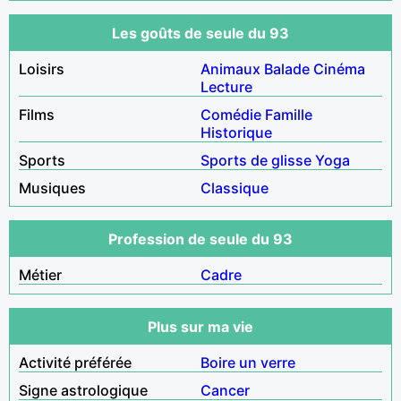
Les goûts de seule du 93
Loisirs
Animaux
Balade
Cinéma
Lecture
Films
Comédie
Famille
Historique
Sports
Sports de glisse
Yoga
Musiques
Classique
Profession de seule du 93
Métier
Cadre
Plus sur ma vie
Activité préférée
Boire un verre
Signe astrologique
Cancer