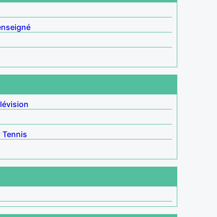
enseigné
lévision
y
Tennis