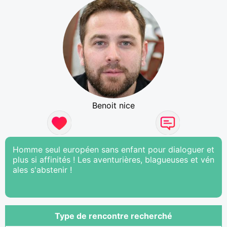
Benoit nice
Homme seul européen sans enfant pour dialoguer et
plus si affinités ! Les aventurières, blagueuses et vén
ales s'abstenir !
Type de rencontre recherché