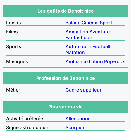
Les goûts de Benoit nice
Loisirs
Balade
Cinéma
Sport
Films
Animation
Aventure
Fantastique
Sports
Automobile
Football
Natation
Musiques
Ambiance
Latino
Pop-rock
Profession de Benoit nice
Métier
Cadre supérieur
Plus sur ma vie
Activité préférée
Aller courir
Signe astrologique
Scorpion